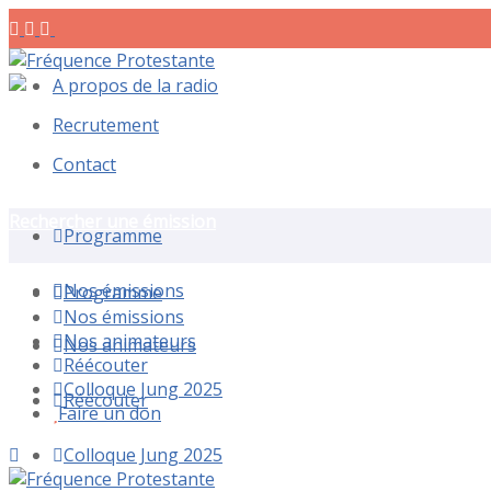
A propos de la radio
Recrutement
Contact
Rechercher une émission
Programme
Nos émissions
Programme
Nos émissions
Nos animateurs
Nos animateurs
Réécouter
Colloque Jung 2025
Réécouter
Faire un don
Colloque Jung 2025