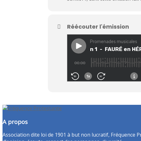
Réécouter l'émission
A propos
Association dite loi de 1901 à but non lucratif, Fréquence P