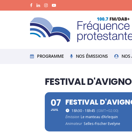
PROGRAMME
NOS ÉMISSIONS
NOS 
FESTIVAL D'AVIGNON
07
FESTIVAL D'AVIGNO
JUIL
18h30 - 18h45
(GMT+02:00)
Émission
Le manteau d’Arlequin
Animateur
Selles-Fischer Evelyne