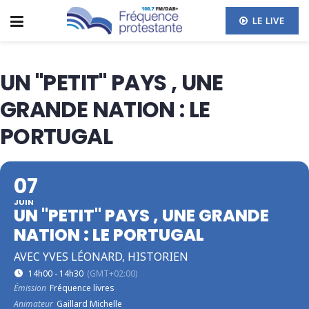
LE LIVE
UN "PETIT" PAYS , UNE
GRANDE NATION : LE
PORTUGAL
07
JUIN
UN "PETIT" PAYS , UNE GRANDE
NATION : LE PORTUGAL
AVEC YVES LÉONARD, HISTORIEN
14h00 - 14h30
(GMT+02:00)
Émission
Fréquence livres
Animateur
Gaillard Michelle