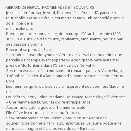
GERARD DE NERVAL, PROMENADES ET SOUVENIRS
Je suis le ténébreux, le veuf, l’inconsolé, le Prince d’Aquitaine à la
tour abolie. Ma seule étoile est morte et mon luth constellé porte le
soleil noir de la
mélancolie … ».
Poète, romancier, nouvelliste, dramaturge, Gérard Labrunie (1808-
1855), a eu une vie très courte, captivante, émouvante, nourrie par
ses passions pour la
Poésie. il se pend à 48ans.
Il prendra le pseudonyme de Gérard de Nerval en souvenir d’une
parcelle de champs ayant appartenu à son grand-père maternel
près de Morfontaine dans l’Oise « Le clos Nerval ».
Son nom est associé au mouvement romantique avec Victor Hugo,
Théophile Gautier. Il a l’admiration d’Alexandre Dumas et de Petrus
Borel.
Les femmes qui ont croisé sa vie inspireront ses poèmes, Madame
de
Feuchères, Jenny Colon, Madame Houssaye, Marie Pleyel à Vienne :
« Une femme est l’Amour, la gloire et l’espérance.
Aux enfants qu’elle guide, à l’homme consolé,
Elle élève le cœur et calme la souffrance ».
Ses« promenades et souvenirs » parus en 1854 sont des
souvenirs personnels, familiaux, historiques. Le jeune poète erre
dans la campagne et écrit les vers de sa « Fantaisie »