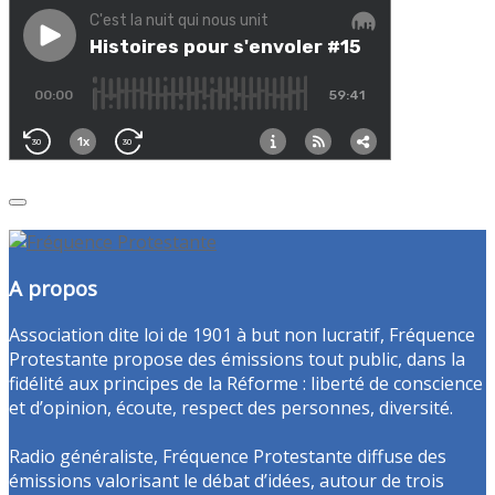
A propos
Association dite loi de 1901 à but non lucratif, Fréquence
Protestante propose des émissions tout public, dans la
fidélité aux principes de la Réforme : liberté de conscience
et d’opinion, écoute, respect des personnes, diversité.
Radio généraliste, Fréquence Protestante diffuse des
émissions valorisant le débat d’idées, autour de trois