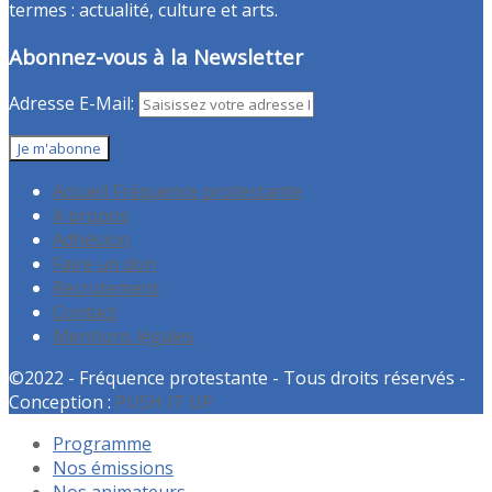
termes : actualité, culture et arts.
Abonnez-vous à la Newsletter
Adresse E-Mail:
Accueil Fréquence protestante
A propos
Adhésion
Faire un don
Recrutement
Contact
Mentions légales
©2022 - Fréquence protestante - Tous droits réservés -
Conception :
PUSH IT UP
Programme
Nos émissions
Nos animateurs