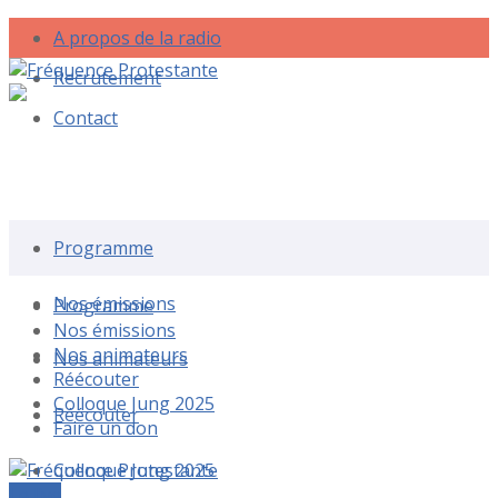
A propos de la radio
Recrutement
Contact
Rechercher une émission
Programme
Nos émissions
Programme
Nos émissions
Nos animateurs
Nos animateurs
Réécouter
Colloque Jung 2025
Réécouter
Faire un don
Colloque Jung 2025
Le live