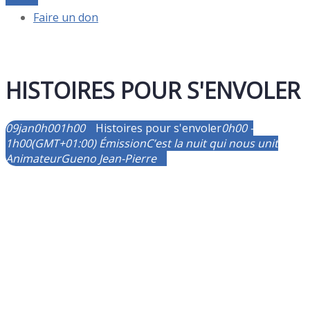
Faire un don
HISTOIRES POUR S'ENVOLER
09
jan
0h00
1h00
Histoires pour s'envoler
0h00 -
1h00
(GMT+01:00)
Émission
C’est la nuit qui nous unit
Animateur
Gueno Jean-Pierre