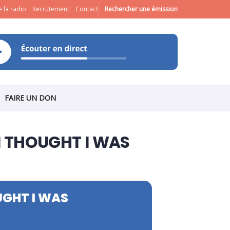
 la radio
Recrutement
Contact
Rechercher une émission
FAIRE UN DON
I THOUGHT I WAS
UGHT I WAS