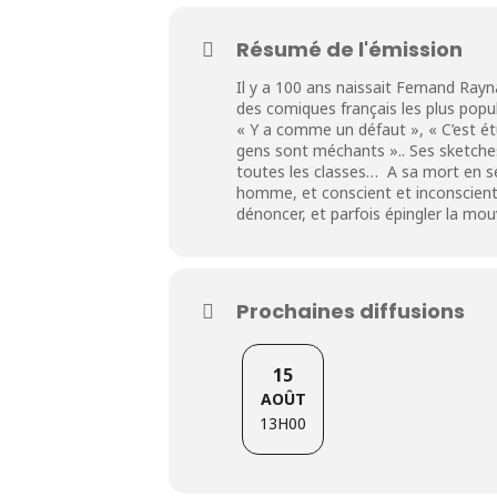
Résumé de l'émission
Il y a 100 ans naissait Fernand Ray
des comiques français les plus popul
« Y a comme un défaut », « C’est étu
gens sont méchants ».. Ses sketches
toutes les classes… A sa mort en s
homme, et conscient et inconscient d
dénoncer, et parfois épingler la mou
Prochaines diffusions
15
AOÛT
13H00