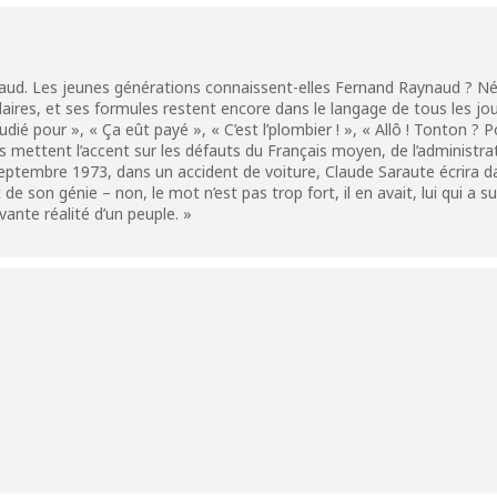
naud. Les jeunes générations connaissent-elles Fernand Raynaud ? Né 
aires, et ses formules restent encore dans le langage de tous les jour
dié pour », « Ça eût payé », « C’est l’plombier ! », « Allô ! Tonton ?
 mettent l’accent sur les défauts du Français moyen, de l’administrat
eptembre 1973, dans un accident de voiture, Claude Saraute écrira d
e son génie – non, le mot n’est pas trop fort, il en avait, lui qui a 
vante réalité d’un peuple. »