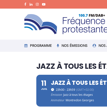
PROGRAMME
NOS ÉMISSIONS
NOS 
JAZZ À TOUS LES É
11
JAZZ À TOUS LES É
JUIL
23h00 - 23h59
(GMT+02:00)
Émission
Jazz à tous les étages
Animateur
Montredon Georges