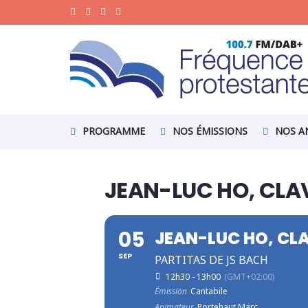
PROGRAMME
NOS ÉMISSIONS
NOS A
JEAN-LUC HO, CLAV
05
JEAN-LUC HO, CLA
SEP
PARTITAS DE JS BACH
12h30 - 13h00
(GMT+02:00)
Émission
Cantabile
Animateur
Portehaut Marc