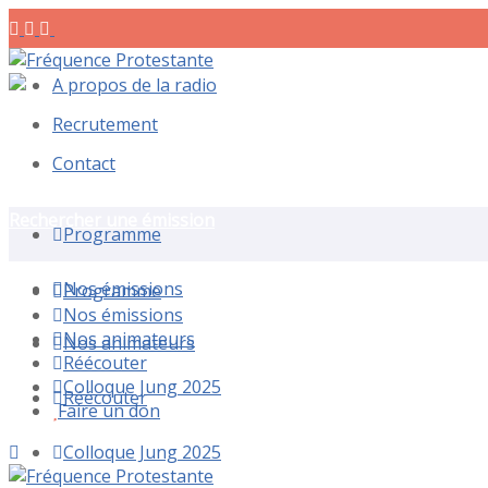
A propos de la radio
Recrutement
Contact
Rechercher une émission
Programme
Nos émissions
Programme
Nos émissions
Nos animateurs
Nos animateurs
Réécouter
Colloque Jung 2025
Réécouter
Faire un don
Colloque Jung 2025