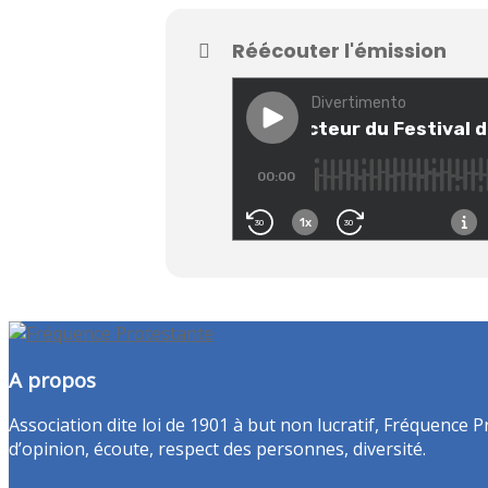
Réécouter l'émission
A propos
Association dite loi de 1901 à but non lucratif, Fréquence P
d’opinion, écoute, respect des personnes, diversité.