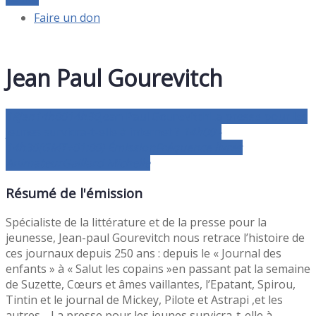
Faire un don
Jean Paul Gourevitch
18
jan
14h00
14h30
Jean Paul Gourevitch
La presse pour les
jeunes survicra-t-elle à internet ?
14h00 -
14h30
(GMT+01:00)
Émission
Fréquence livres
Animateur
Gaillard Michelle
Résumé de l'émission
Spécialiste de la littérature et de la presse pour la
jeunesse, Jean-paul Gourevitch nous retrace l’histoire de
ces journaux depuis 250 ans : depuis le « Journal des
enfants » à « Salut les copains »en passant pat la semaine
de Suzette, Cœurs et âmes vaillantes, l’Epatant, Spirou,
Tintin et le journal de Mickey, Pilote et Astrapi ,et les
autres… La presse pour les jeunes survicra-t-elle à