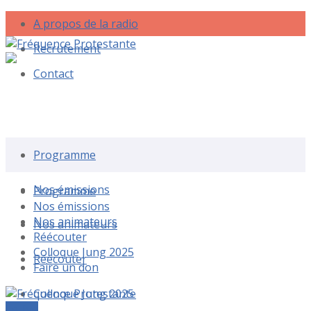
A propos de la radio
Recrutement
Contact
Rechercher une émission
Programme
Nos émissions
Programme
Nos émissions
Nos animateurs
Nos animateurs
Réécouter
Colloque Jung 2025
Réécouter
Faire un don
Colloque Jung 2025
Le live