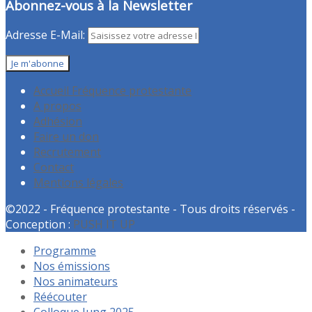
Abonnez-vous à la Newsletter
Adresse E-Mail:
Accueil Fréquence protestante
A propos
Adhésion
Faire un don
Recrutement
Contact
Mentions légales
©2022 - Fréquence protestante - Tous droits réservés -
Conception :
PUSH IT UP
Programme
Nos émissions
Nos animateurs
Réécouter
Colloque Jung 2025