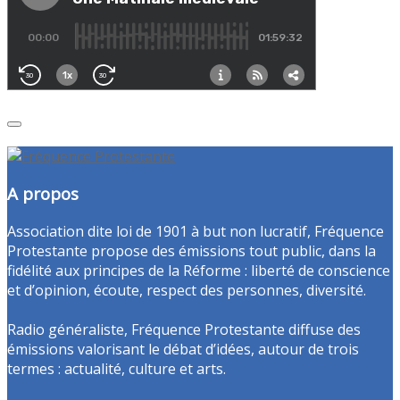
A propos
Association dite loi de 1901 à but non lucratif, Fréquence
Protestante propose des émissions tout public, dans la
fidélité aux principes de la Réforme : liberté de conscience
et d’opinion, écoute, respect des personnes, diversité.
Radio généraliste, Fréquence Protestante diffuse des
émissions valorisant le débat d’idées, autour de trois
termes : actualité, culture et arts.