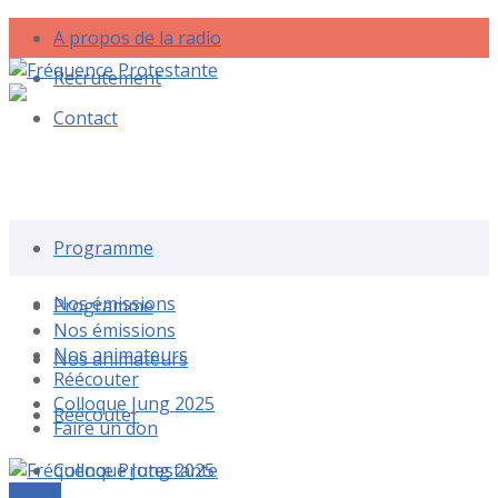
A propos de la radio
Recrutement
Contact
Rechercher une émission
Programme
Nos émissions
Programme
Nos émissions
Nos animateurs
Nos animateurs
Réécouter
Colloque Jung 2025
Réécouter
Faire un don
Colloque Jung 2025
Le live