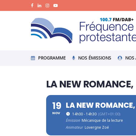
PROGRAMME
NOS ÉMISSIONS
NOS 
LA NEW ROMANCE, 
19
LA NEW ROMANCE, 
NOV
14h00 - 14h30
(GMT+01:00)
Émission
Mécanique de la lecture
Animateur
Lovergne Zoé