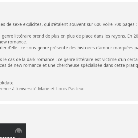
s de sexe explicites, qui s’étalent souvent sur 600 voire 700 pages 
 genre littéraire prend de plus en plus de place dans les rayons. En 
 new romance.
ler d’elle : ce sous-genre présente des histoires d’amour marquées p
 le cas de la dark romance : ce genre littéraire est victime d’un cert
ices de new romance et une chercheuse spécialisée dans cette prati
ookdate
ence à l’université Marie et Louis Pasteur.