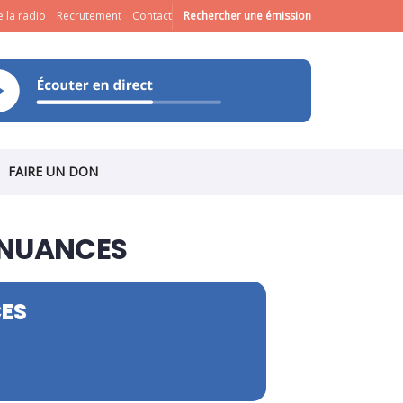
 la radio
Recrutement
Contact
Rechercher une émission
FAIRE UN DON
 NUANCES
CES