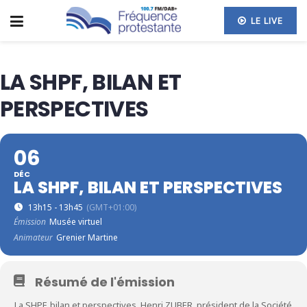
LE LIVE
LA SHPF, BILAN ET
PERSPECTIVES
06
DÉC
LA SHPF, BILAN ET PERSPECTIVES
13h15 - 13h45
(GMT+01:00)
Émission
Musée virtuel
Animateur
Grenier Martine
Résumé de l'émission
La SHPF, bilan et perspectives. Henri ZUBER, président de la Société