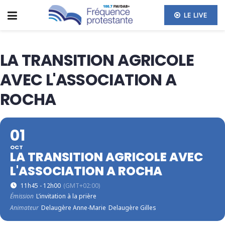
LE LIVE
LA TRANSITION AGRICOLE
AVEC L'ASSOCIATION A
ROCHA
01
OCT
LA TRANSITION AGRICOLE AVEC
L'ASSOCIATION A ROCHA
11h45 - 12h00
(GMT+02:00)
Émission
L’invitation à la prière
Animateur
Delaugère Anne-Marie
Delaugère Gilles