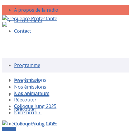
A propos de la radio
Recrutement
Contact
Rechercher une émission
Programme
Nos émissions
Programme
Nos émissions
Nos animateurs
Nos animateurs
Réécouter
Colloque Jung 2025
Réécouter
Faire un don
Colloque Jung 2025
Le live