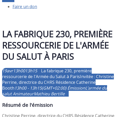
Faire un don
LA FABRIQUE 230, PREMIÈRE
RESSOURCERIE DE L'ARMÉE
DU SALUT À PARIS
19
avr
13h00
13h15
La fabrique 230, première
ressourcerie de l'Armée du Salut à Paris
Invitée : Christine
Perrine, directrice du CHRS Résidence Catherine
Booth
13h00 - 13h15
(GMT+02:00)
Émission
L’armée du
salut
Animateur
Mathieu Bertille
Résumé de l'émission
Christine Perrine, directrice du CHRS Résidence Catherine