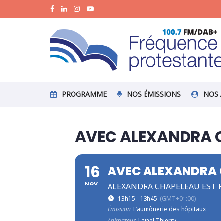
PROGRAMME
NOS ÉMISSIONS
NOS 
AVEC ALEXANDRA 
16
AVEC ALEXANDRA 
NOV
ALEXANDRA CHAPELEAU EST 
13h15 - 13h45
(GMT+01:00)
Émission
L’aumônerie des hôpitaux
Animateur
Lainel Thierry