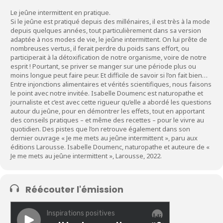
Le jeûne intermittent en pratique.
Si le jeûne est pratiqué depuis des millénaires, il est très à la mode
depuis quelques années, tout particulièrement dans sa version
adaptée à nos modes de vie, le jeûne intermittent. On lui prête de
nombreuses vertus, il ferait perdre du poids sans effort, ou
participerait à la détoxification de notre organisme, voire de notre
esprit ! Pourtant, se priver se manger sur une période plus ou
moins longue peut faire peur. Et difficile de savoir si l’on fait bien…
Entre injonctions alimentaires et vérités scientifiques, nous faisons
le point avec notre invitée. Isabelle Doumenc est naturopathe et
journaliste et c’est avec cette rigueur qu’elle a abordé les questions
autour du jeûne, pour en démontrer les effets, tout en apportant
des conseils pratiques – et même des recettes – pour le vivre au
quotidien. Des pistes que l’on retrouve également dans son
dernier ouvrage « Je me mets au jeûne intermittent », paru aux
éditions Larousse. Isabelle Doumenc, naturopathe et auteure de «
Je me mets au jeûne intermittent », Larousse, 2022.
Réécouter l'émission