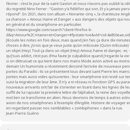
février : c’est le jour de la saint Gaston et nous n’avons pas oublié la 
du regretté Nino Ferrer : “Gaston y’a l’téléfon qui son, Et y’a jamais per
répond”. En 2021, dans son album « Nonante-cinq », la chanteuse Angè
sa chanson « Amour, Haine et Danger » aux dangers des objets qui n
en général et du smartphone en particulier.
https://www.google.com/search?client=firefox-b-
d&q=Amour%2C+Haine+et+Danger+#fpstate=ive&vld=cid:4a850eae,vi
J’écoute les notes en fois deux, mais quand j’en fais ça dure dix minutes 
choses à dire, j’crois que je veux juste qu’on m’écoute (Qu’on m’écoute)
un objet (Hey) Tout ça dans un objet (Hey) Amour, haine et danger, -er, 
qu’j’suis addict, c’est pas d’ma faute Je culpabilise quand j’regarde la vi
si on détruisait ce qui tient dans nos mains Mode avion activé au moins
demain Un humoriste a récemment dessiné l’arrivée de nouveaux pen
portes du Paradis : ils se présentent tous devant saint Pierre les main
jointes mais aussi vides qu’ouvertes : leur smartphone est resté sur terr
suivi la migration de leur âme. Il n’y a ni réseau ni fonction GPS au para
nouveaux arrivants ont l’air de s’orienter en lisant dans les lignes de leu
suffit de lui rajouter la première lettre de l’alphabet, la reine des voyell
mot lien se transforme en alien. Nous devrions de temps à autres acti
avion de nos smartphones à l’exemple d’Angèle. Histoire de voyager
en regardant passer nos semblables « zombiphones » dans la rue.
Jean-Pierre Guéno