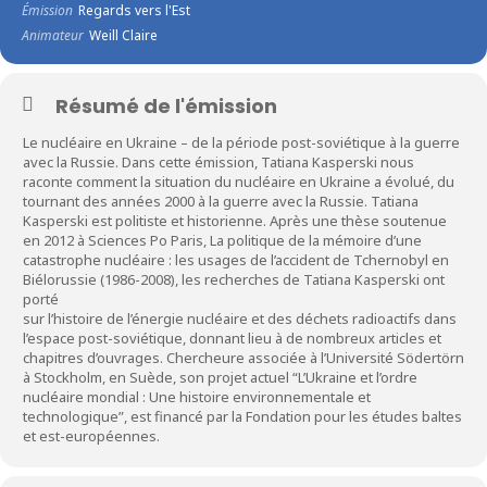
Émission
Regards vers l'Est
Animateur
Weill Claire
Résumé de l'émission
Le nucléaire en Ukraine – de la période post-soviétique à la guerre
avec la Russie. Dans cette émission, Tatiana Kasperski nous
raconte comment la situation du nucléaire en Ukraine a évolué, du
tournant des années 2000 à la guerre avec la Russie. Tatiana
Kasperski est politiste et historienne. Après une thèse soutenue
en 2012 à Sciences Po Paris, La politique de la mémoire d’une
catastrophe nucléaire : les usages de l’accident de Tchernobyl en
Biélorussie (1986-2008), les recherches de Tatiana Kasperski ont
porté
sur l’histoire de l’énergie nucléaire et des déchets radioactifs dans
l’espace post-soviétique, donnant lieu à de nombreux articles et
chapitres d’ouvrages. Chercheure associée à l’Université Södertörn
à Stockholm, en Suède, son projet actuel “L’Ukraine et l’ordre
nucléaire mondial : Une histoire environnementale et
technologique”, est financé par la Fondation pour les études baltes
et est-européennes.