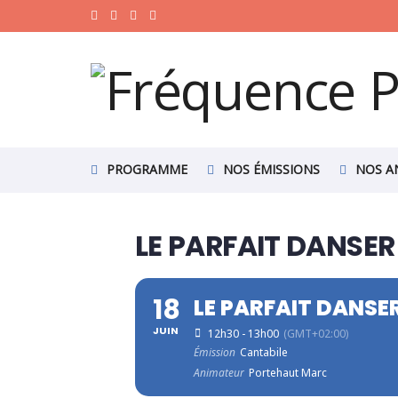
PROGRAMME
NOS ÉMISSIONS
NOS A
LE PARFAIT DANSER
18
LE PARFAIT DANSE
JUIN
12h30 - 13h00
(GMT+02:00)
Émission
Cantabile
Animateur
Portehaut Marc