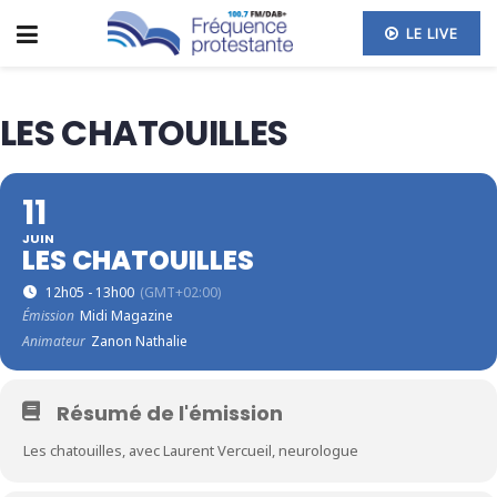
LE LIVE
LES CHATOUILLES
11
JUIN
LES CHATOUILLES
12h05 - 13h00
(GMT+02:00)
Émission
Midi Magazine
Animateur
Zanon Nathalie
Résumé de l'émission
Les chatouilles, avec Laurent Vercueil, neurologue