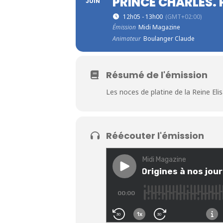
PRINCE CHARLES. 
JUIN
12h05 - 13h00
(GMT+02:00)
Émission
Midi Magazine
Animateur
Boulanger Claude
Résumé de l'émission
Les noces de platine de la Reine El
Réécouter l'émission