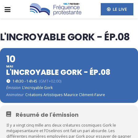
LE LIVE
L'INCROYABLE GORK - ÉP.08
10
MAI
L'INCROYABLE GORK - ÉP.08
14h30 - 14h45
(GMT+02:00)
Émission
L'incroyable Gork
Animateur
Créations Artistiques Maurice Clément-Faivre
Résumé de l'émission
Il y a vingt cinq mille ans deux créatures cosmiques Gork le
mégapesantaure et l’Oselinos ont fait un pari absurde. Les
différentes manières employées par Gork pour essayer de gagner