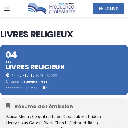
LE LIVE
LIVRES RELIGIEUX
04
FÉV
LIVRES RELIGIEUX
14h45 - 15h15
(GMT+01:00)
Émission
Fréquence livres
Animateur
Castelnau Gilles
Résumé de l'émission
Blaise Menu :
Ce qu’il reste de Dieu
(Labor et fides)
Henry Louis Gates :
Black Church
. (Labor et fides)