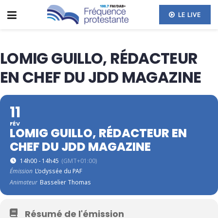
LE LIVE
LOMIG GUILLO, RÉDACTEUR
EN CHEF DU JDD MAGAZINE
11
FÉV
LOMIG GUILLO, RÉDACTEUR EN
CHEF DU JDD MAGAZINE
14h00 - 14h45
(GMT+01:00)
Émission
L’odyssée du PAF
Animateur
Basselier Thomas
Résumé de l'émission