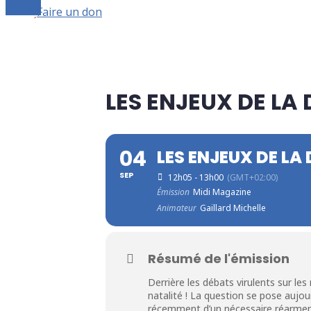
Le live
Faire un don
LES ENJEUX DE L
04
LES ENJEUX DE L
SEP
12h05 - 13h00
(GMT+02:00)
Émission
Midi Magazine
Animateur
Gaillard Michelle
Résumé de l'émission
Derrière les débats virulents sur les
natalité ! La question se pose aujou
récemment d’un nécessaire réarmem