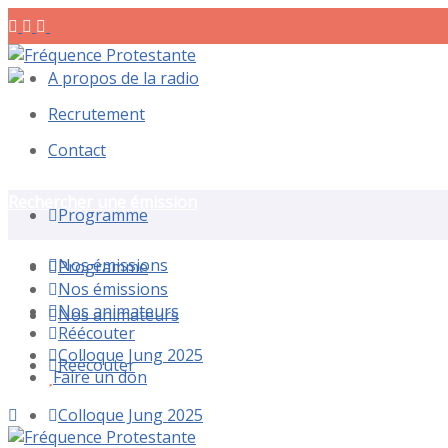
A propos de la radio
Recrutement
Contact
Rechercher une émission
Programme
Nos émissions
Programme
Nos émissions
Nos animateurs
Nos animateurs
Réécouter
Colloque Jung 2025
Réécouter
Faire un don
Colloque Jung 2025