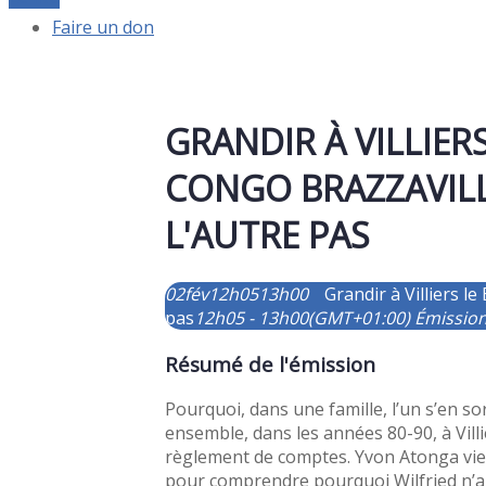
Faire un don
GRANDIR À VILLIERS
CONGO BRAZZAVILLE
L'AUTRE PAS
02
fév
12h05
13h00
Grandir à Villiers le
pas
12h05 - 13h00
(GMT+01:00)
Émissio
Résumé de l'émission
Pourquoi, dans une famille, l’un s’en sort
ensemble, dans les années 80-90, à Villi
règlement de comptes. Yvon Atonga vient
pour comprendre pourquoi Wilfried n’a 