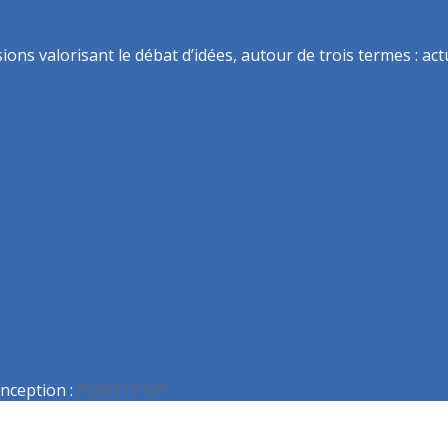
ns valorisant le débat d’idées, autour de trois termes : actua
nception :
PUSH IT UP