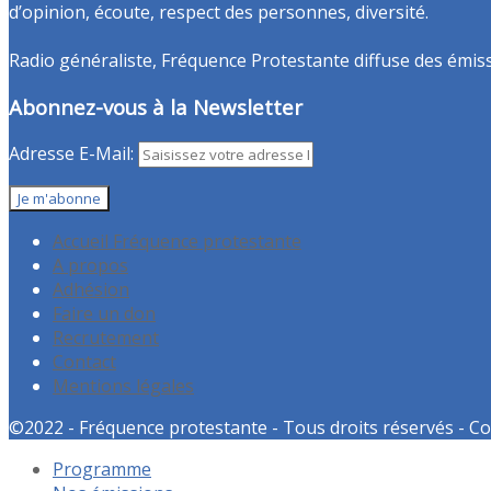
d’opinion, écoute, respect des personnes, diversité.
Radio généraliste, Fréquence Protestante diffuse des émissio
Abonnez-vous à la Newsletter
Adresse E-Mail:
Accueil Fréquence protestante
A propos
Adhésion
Faire un don
Recrutement
Contact
Mentions légales
©2022 - Fréquence protestante - Tous droits réservés - Co
Programme