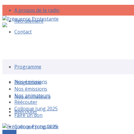
A propos de la radio
Recrutement
Contact
Rechercher une émission
Programme
Nos émissions
Programme
Nos émissions
Nos animateurs
Nos animateurs
Réécouter
Colloque Jung 2025
Réécouter
Faire un don
Colloque Jung 2025
Le live