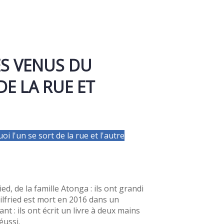
RES VENUS DU
E LA RUE ET
oi l'un se sort de la rue et l'autre
ied, de la famille Atonga : ils ont grandi
Wilfried est mort en 2016 dans un
 : ils ont écrit un livre à deux mains
éussi.