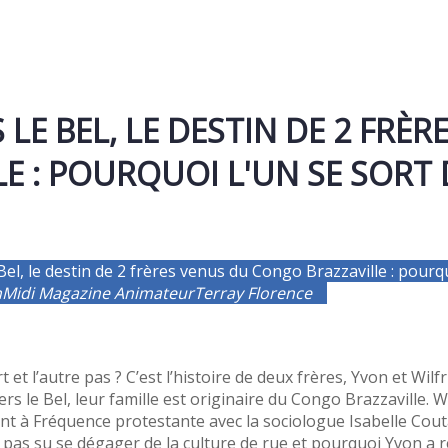
 LE BEL, LE DESTIN DE 2 FRÈ
 : POURQUOI L'UN SE SORT D
 Bel, le destin de 2 frères venus du Congo Brazzaville : pourqu
n
Midi Magazine
Animateur
Terray Florence
 et l’autre pas ? C’est l’histoire de deux frères, Yvon et Wilfr
ers le Bel, leur famille est originaire du Congo Brazzaville. 
 à Fréquence protestante avec la sociologue Isabelle Coutant
pas su se dégager de la culture de rue et pourquoi Yvon a r