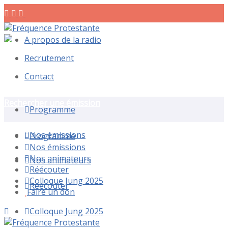
A propos de la radio
Recrutement
Contact
Rechercher une émission
Programme
Nos émissions
Programme
Nos émissions
Nos animateurs
Nos animateurs
Réécouter
Colloque Jung 2025
Réécouter
Faire un don
Colloque Jung 2025