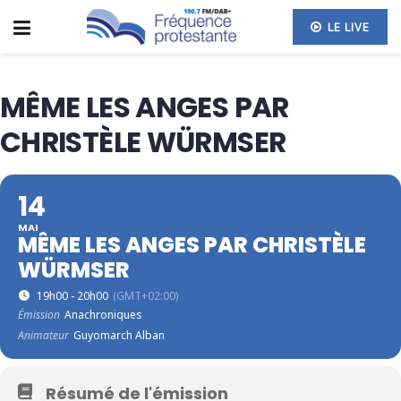
LE LIVE
MÊME LES ANGES PAR
CHRISTÈLE WÜRMSER
14
MAI
MÊME LES ANGES PAR CHRISTÈLE
WÜRMSER
19h00 - 20h00
(GMT+02:00)
Émission
Anachroniques
Animateur
Guyomarch Alban
Résumé de l'émission