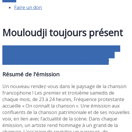
Faire un don
Mouloudji toujours présent
21
sep
23h00
23h59
Mouloudji toujours présent
23h00 -
23h59
(GMT+02:00)
Émission
On connait la chanson
Animateur
Belfond Jean-Daniel & Bellaïche Raoul
Résumé de l'émission
Un nouveau rendez-vous dans le paysage de la chanson
francophone ! Les premier et troisième samedis de
chaque mois, de 23 à 24 heures, Fréquence protestante
accueille « On connaît la chanson ». Une émission aux
confluents de la chanson patrimoniale et de ses nouvelles
voix, en lien avec l’actualité de la scène. Dans chaque
émission, un artiste rend hommage à un grand de la
chanson. L’occasion de revisiter un parcours, de