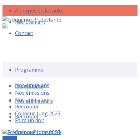
A propos de la radio
Recrutement
Contact
Rechercher une émission
Programme
Nos émissions
Programme
Nos émissions
Nos animateurs
Nos animateurs
Réécouter
Colloque Jung 2025
Réécouter
Faire un don
Colloque Jung 2025
Le live