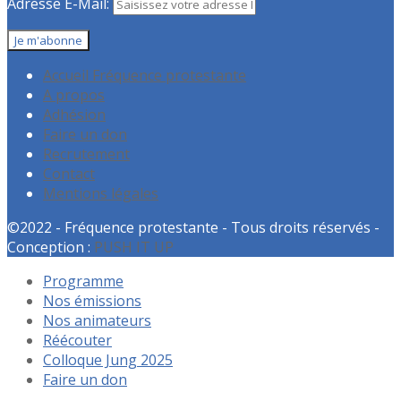
Adresse E-Mail:
Accueil Fréquence protestante
A propos
Adhésion
Faire un don
Recrutement
Contact
Mentions légales
©2022 - Fréquence protestante - Tous droits réservés -
Conception :
PUSH IT UP
Programme
Nos émissions
Nos animateurs
Réécouter
Colloque Jung 2025
Faire un don