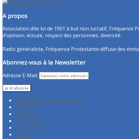
A propos
Association dite loi de 1901 à but non lucratif, Fréquence P
d’opinion, écoute, respect des personnes, diversité.
Radio généraliste, Fréquence Protestante diffuse des émissio
Abonnez-vous à la Newsletter
Adresse E-Mail:
Accueil Fréquence protestante
A propos
Adhésion
Faire un don
Recrutement
Contact