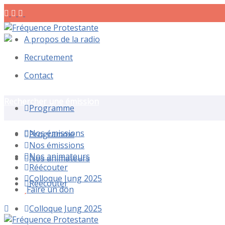
A propos de la radio
Recrutement
Contact
Rechercher une émission
Programme
Nos émissions
Programme
Nos émissions
Nos animateurs
Nos animateurs
Réécouter
Colloque Jung 2025
Réécouter
Faire un don
Colloque Jung 2025