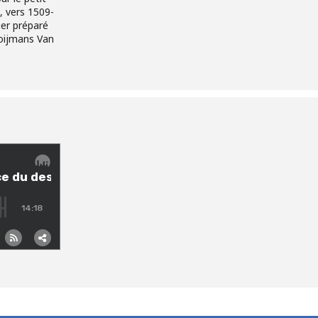
, vers 1509-
ier préparé
oijmans Van