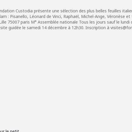
dation Custodia présente une sélection des plus belles feuilles ital
m : Pisanello, Léonard de Vinci, Raphaël, Michel-Ange, Véronèse et 
Lille 75007 paris M° Assemblée nationale Tous les jours sauf le lundi
ite guidée le samedi 14 décembre à 12h30. Inscription à visites@fondat
r le petit