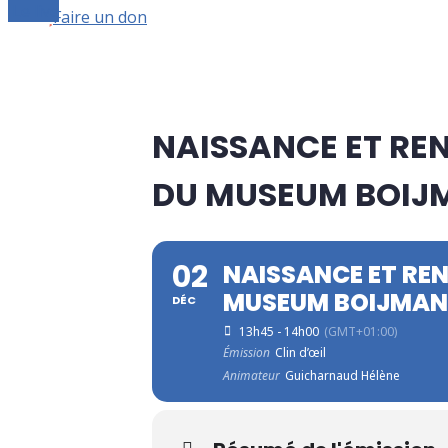
Le live
Faire un don
NAISSANCE ET REN
DU MUSEUM BOIJ
02
NAISSANCE ET REN
MUSEUM BOIJMAN
DÉC
13h45 - 14h00
(GMT+01:00)
Émission
Clin d’œil
Animateur
Guicharnaud Hélène