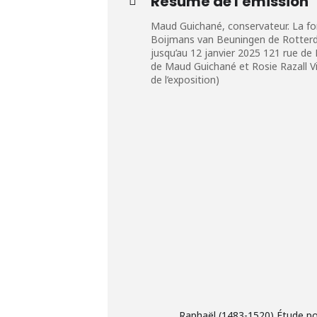
Résumé de l'émission
Maud Guichané, conservateur. La fon
Boijmans van Beuningen de Rotterda
jusqu’au 12 janvier 2025 121 rue de 
de Maud Guichané et Rosie Razall Vis
de l’exposition)
Raphaël (1483-1520) Étude pou