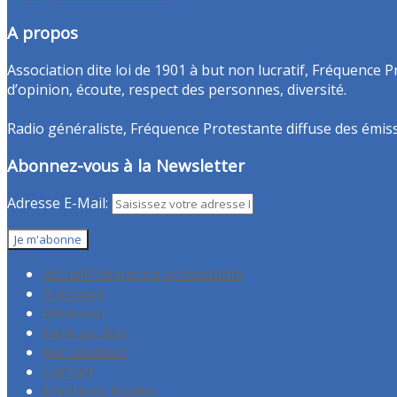
A propos
Association dite loi de 1901 à but non lucratif, Fréquence P
d’opinion, écoute, respect des personnes, diversité.
Radio généraliste, Fréquence Protestante diffuse des émissio
Abonnez-vous à la Newsletter
Adresse E-Mail:
Accueil Fréquence protestante
A propos
Adhésion
Faire un don
Recrutement
Contact
Mentions légales