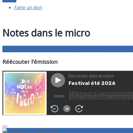
Faire un don
Notes dans le micro
04
juil
14h00
14h45
Notes dans le micro
14h00 - 14h45
(GMT+0
Réécouter l'émission