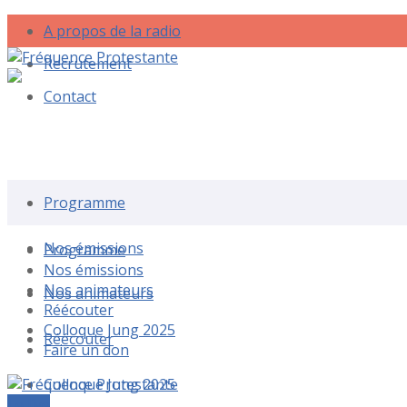
A propos de la radio
Recrutement
Contact
Rechercher une émission
Programme
Nos émissions
Programme
Nos émissions
Nos animateurs
Nos animateurs
Réécouter
Colloque Jung 2025
Réécouter
Faire un don
Colloque Jung 2025
Le live