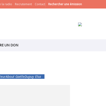
 la radio
Recrutement
Contact
Rechercher une émission
IRE UN DON
teur
About Gaëlle
Dupuy Elsa