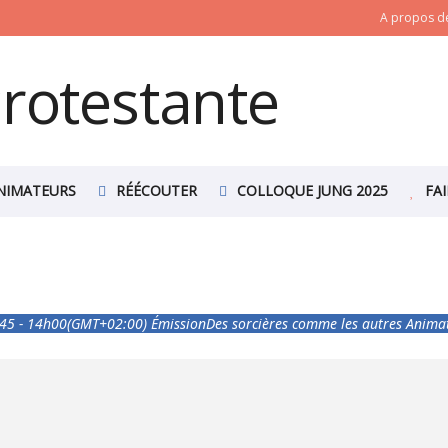
A propos de
NIMATEURS
RÉÉCOUTER
COLLOQUE JUNG 2025
FA
45 - 14h00
(GMT+02:00)
Émission
Des sorcières comme les autres
Anima