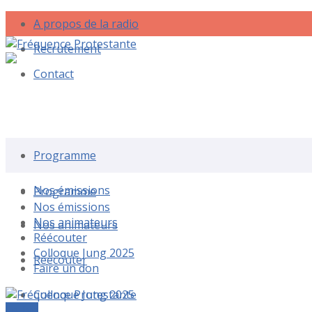
A propos de la radio
Recrutement
Contact
Rechercher une émission
Programme
Nos émissions
Programme
Nos émissions
Nos animateurs
Nos animateurs
Réécouter
Colloque Jung 2025
Réécouter
Faire un don
Colloque Jung 2025
Le live