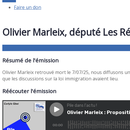
Faire un don
Olivier Marleix, député Les Ré
08
juil
14h00
14h30
Olivier Marleix, député Les Républicains, e
Résumé de l'émission
Olivier Marleix retrouvé mort le 7/07/25, nous diffusons u
que les discussions sur la loi immigration avaient lieu.
Réécouter l'émission