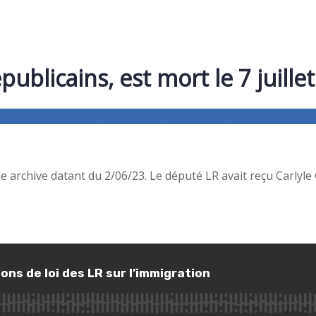
publicains, est mort le 7 juille
st mort le 7 juillet 2025
14h00 - 14h30
(GMT+02:00)
Émission
ne archive datant du 2/06/23. Le député LR avait reçu Carly