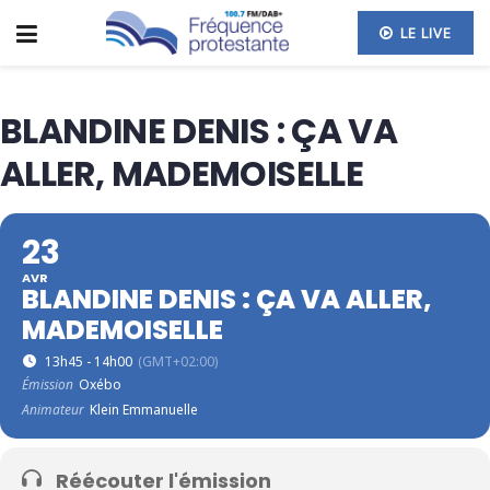
LE LIVE
BLANDINE DENIS : ÇA VA
ALLER, MADEMOISELLE
23
AVR
BLANDINE DENIS : ÇA VA ALLER,
MADEMOISELLE
13h45 - 14h00
(GMT+02:00)
Émission
Oxébo
Animateur
Klein Emmanuelle
Réécouter l'émission