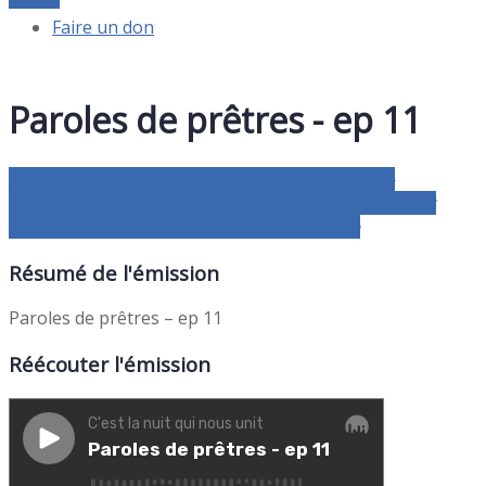
Faire un don
Paroles de prêtres - ep 11
28
avr
0h00
1h00
Paroles de prêtres - ep 11
0h00 -
1h00
(GMT+02:00)
Émission
C’est la nuit qui nous unit
Animateur
Gueno Jean-Pierre
Thorin Valérie
Résumé de l'émission
Paroles de prêtres – ep 11
Réécouter l'émission