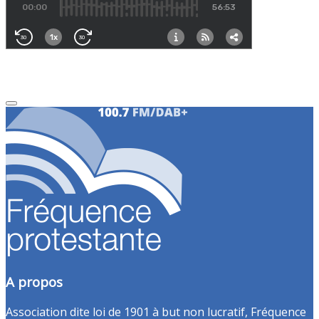
A propos
Association dite loi de 1901 à but non lucratif, Fréquence