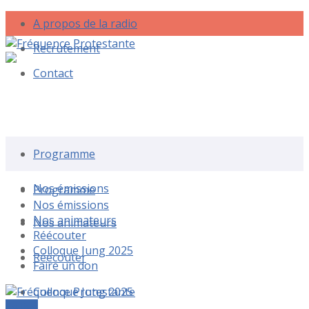
A propos de la radio
Recrutement
Contact
Rechercher une émission
Programme
Nos émissions
Programme
Nos émissions
Nos animateurs
Nos animateurs
Réécouter
Colloque Jung 2025
Réécouter
Faire un don
Colloque Jung 2025
Le live