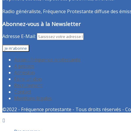
Radio généraliste, Fréquence Protestante diffuse des émissio
Abonnez-vous à la Newsletter
Adresse E-Mail:
Accueil Fréquence protestante
A propos
Adhésion
Faire un don
Recrutement
Contact
Mentions légales
©2022 - Fréquence protestante - Tous droits réservés - Co