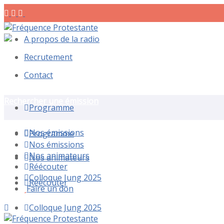
A propos de la radio
Recrutement
Contact
Rechercher une émission
Programme
Nos émissions
Programme
Nos émissions
Nos animateurs
Nos animateurs
Réécouter
Colloque Jung 2025
Réécouter
Faire un don
Colloque Jung 2025