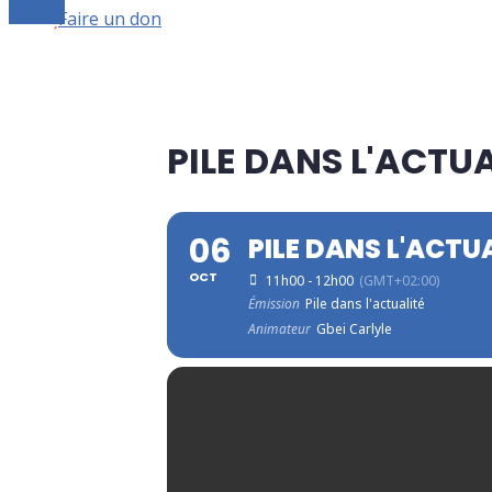
Le live
Faire un don
PILE DANS L'ACTUA
06
PILE DANS L'ACTU
OCT
11h00 - 12h00
(GMT+02:00)
Émission
Pile dans l'actualité
Animateur
Gbei Carlyle