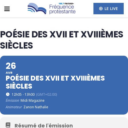
LE LIVE
POÉSIE DES XVII ET XVIIIÈMES
SIÈCLES
26
AVR
POÉSIE DES XVII ET XVIIIÈMES
SIÈCLES
12h05 - 13h00
(GMT+02:00)
Émission
Midi Magazine
Animateur
Zanon Nathalie
Résumé de l'émission