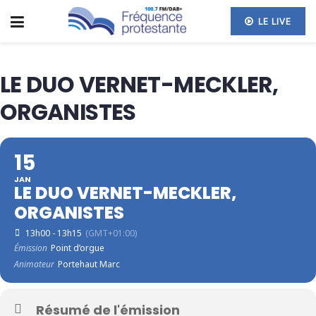
LE LIVE
LE DUO VERNET-MECKLER,
ORGANISTES
15
JAN
LE DUO VERNET-MECKLER,
ORGANISTES
13h00 - 13h15
(GMT+01:00)
Émission
Point d’orgue
Animateur
Portehaut Marc
Résumé de l'émission