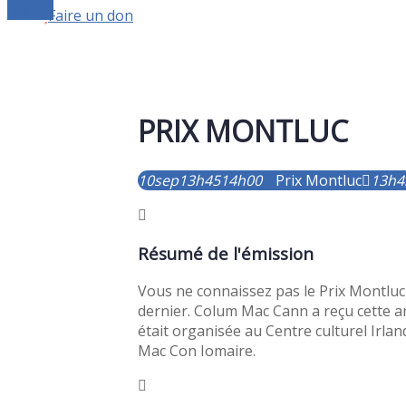
Le live
Faire un don
PRIX MONTLUC
10
sep
13h45
14h00
Prix Montluc
13h4
Résumé de l'émission
Vous ne connaissez pas le Prix Montluc ?
dernier. Colum Mac Cann a reçu cette an
était organisée au Centre culturel Irland
Mac Con Iomaire.