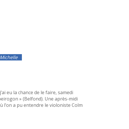
 Michelle
’ai eu la chance de le faire, samedi
peirogon » (Belfond). Une après-midi
 où l’on a pu entendre le violoniste Colm