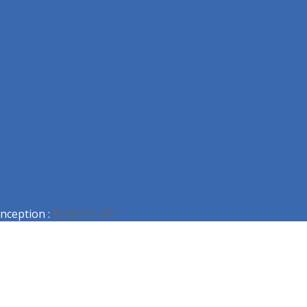
nception :
PUSH IT UP