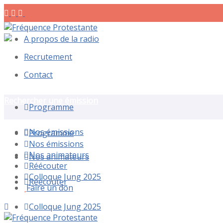
A propos de la radio
Recrutement
Contact
Rechercher une émission
Programme
Nos émissions
Programme
Nos émissions
Nos animateurs
Nos animateurs
Réécouter
Colloque Jung 2025
Réécouter
Faire un don
Colloque Jung 2025