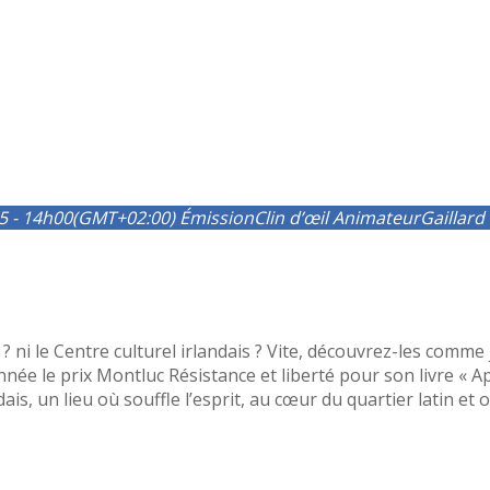
5 - 14h00
(GMT+02:00)
Émission
Clin d’œil
Animateur
Gaillard
 ni le Centre culturel irlandais ? Vite, découvrez-les comme j
née le prix Montluc Résistance et liberté pour son livre « A
ais, un lieu où souffle l’esprit, au cœur du quartier latin et