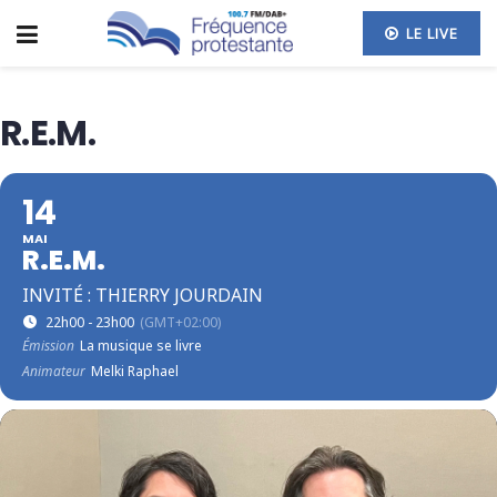
LE LIVE
R.E.M.
14
MAI
R.E.M.
INVITÉ : THIERRY JOURDAIN
22h00 - 23h00
(GMT+02:00)
Émission
La musique se livre
Animateur
Melki Raphael