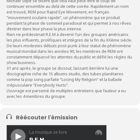
Michael Stipe se disent que cela vaut peut-être le coup de
continuer ensemble au delà de cette soirée. Rapidement un nom
est trouvé, REM pour Rapid Eye Movement, en français
“mouvement oculaire rapide”, un phénomène qui se produit
pendant la phase de sommeil paradoxal et qui permet à nos rêves
d’entrer dans leur phase la plus intense.
Rien ne prédestinait R.E.M à devenir l’un des groupes américains
les plus influents, prolifiques et intègres de la fin du XXème siècle.
De leurs modestes débuts post-punk à leur statut de phénomène
musical mondial dans les années 90, les membres de REM ont
constamment dépassé les attentes du public et défié les règles du
show business.
31 ans après, le groupe se dissout, laissant derrière lui une
discographie riche de 15 albums studio, des tubes planétaires
comme la pop song parfaite “Losing My Religion” et la ballade
crépusculaire “Everybody Hurts”.
L’ouvrage est parsemé de multiples entretiens que l’auteur a eu
avec les 4 membres du groupe.
Réécouter l'émission