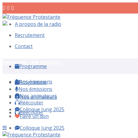
A propos de la radio
Recrutement
Contact
Rechercher une émission
Programme
Nos émissions
Programme
Nos émissions
Nos animateurs
Nos animateurs
Réécouter
Colloque Jung 2025
Réécouter
Faire un don
Colloque Jung 2025