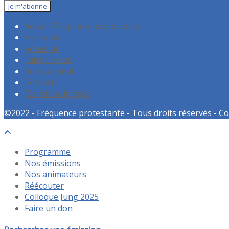
Accueil Fréquence protestante
A propos
Adhésion
Faire un don
Recrutement
Contact
Mentions légales
©2022 - Fréquence protestante - Tous droits réservés - Co
Programme
Nos émissions
Nos animateurs
Réécouter
Colloque Jung 2025
Faire un don