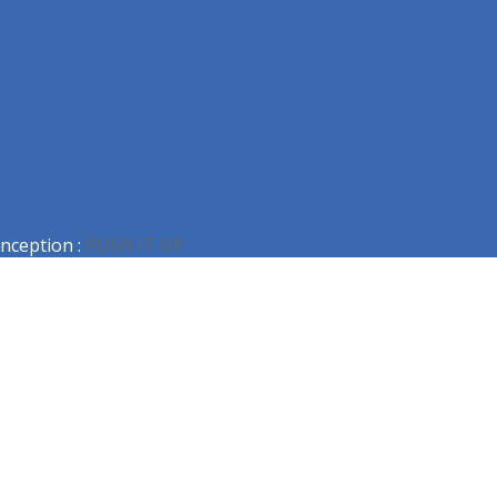
nception :
PUSH IT UP