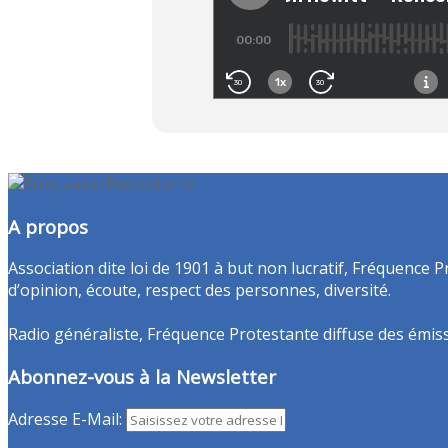
A propos
Association dite loi de 1901 à but non lucratif, Fréquence P
d’opinion, écoute, respect des personnes, diversité.
Radio généraliste, Fréquence Protestante diffuse des émissio
Abonnez-vous à la Newsletter
Adresse E-Mail: