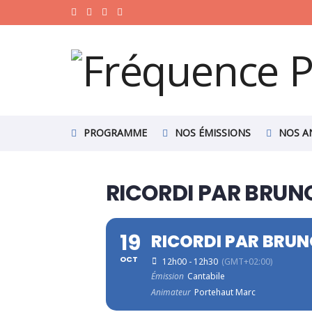
PROGRAMME
NOS ÉMISSIONS
NOS A
RICORDI PAR BRUNO
19
RICORDI PAR BRUN
OCT
12h00 - 12h30
(GMT+02:00)
Émission
Cantabile
Animateur
Portehaut Marc