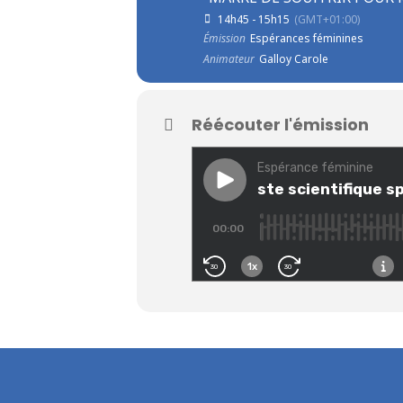
14h45 - 15h15
(GMT+01:00)
Émission
Espérances féminines
Animateur
Galloy Carole
Réécouter l'émission