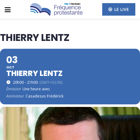
LE LIVE
THIERRY LENTZ
03
OCT
THIERRY LENTZ
20h00 - 21h00
(GMT+02:00)
Émission
Une heure avec
Animateur
Casadesus Frédérick