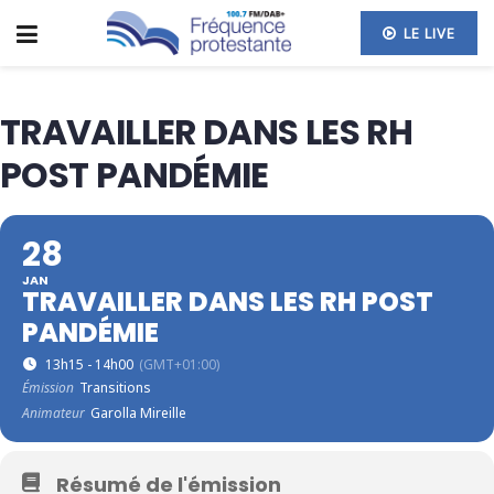
LE LIVE
TRAVAILLER DANS LES RH
POST PANDÉMIE
28
JAN
TRAVAILLER DANS LES RH POST
PANDÉMIE
13h15 - 14h00
(GMT+01:00)
Émission
Transitions
Animateur
Garolla Mireille
Résumé de l'émission