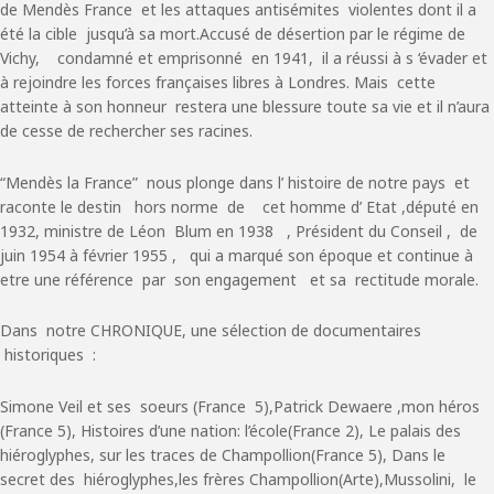
de Mendès France et les attaques antisémites violentes dont il a
été la cible jusqu’à sa mort.Accusé de désertion par le régime de
Vichy, condamné et emprisonné en 1941, il a réussi à s ‘évader et
à rejoindre les forces françaises libres à Londres. Mais cette
atteinte à son honneur restera une blessure toute sa vie et il n’aura
de cesse de rechercher ses racines.
“Mendès la France” nous plonge dans l’ histoire de notre pays et
raconte le destin hors norme de cet homme d’ Etat ,député en
1932, ministre de Léon Blum en 1938 , Président du Conseil , de
juin 1954 à février 1955 , qui a marqué son époque et continue à
etre une référence par son engagement et sa rectitude morale.
Dans notre CHRONIQUE, une sélection de documentaires
historiques :
Simone Veil et ses soeurs (France 5),Patrick Dewaere ,mon héros
(France 5), Histoires d’une nation: l’école(France 2), Le palais des
hiéroglyphes, sur les traces de Champollion(France 5), Dans le
secret des hiéroglyphes,les frères Champollion(Arte),Mussolini, le