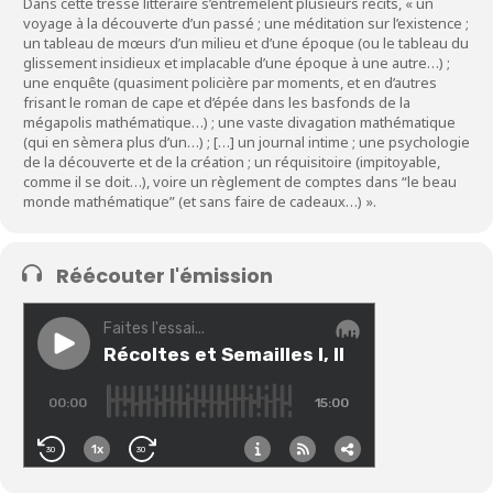
Dans cette tresse littéraire s’entremêlent plusieurs récits, « un
voyage à la découverte d’un passé ; une méditation sur l’existence ;
un tableau de mœurs d’un milieu et d’une époque (ou le tableau du
glissement insidieux et implacable d’une époque à une autre…) ;
une enquête (quasiment policière par moments, et en d’autres
frisant le roman de cape et d’épée dans les basfonds de la
mégapolis mathématique…) ; une vaste divagation mathématique
(qui en sèmera plus d’un…) ; […] un journal intime ; une psychologie
de la découverte et de la création ; un réquisitoire (impitoyable,
comme il se doit…), voire un règlement de comptes dans “le beau
monde mathématique” (et sans faire de cadeaux…) ».
Réécouter l'émission