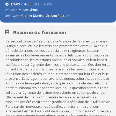
14h00 - 14h30
(GMT+02:00)
Émission
Musée virtuel
Animateur
Grenier Martine
Gruson Pascale
Résumé de l'émission
Ce second tome de l’histoire de la Mission de Paris, écrit par Jean-
François Zorn, étudie les missions protestantes entre 1914 et 1971,
période de crises politiques, sociales et religieuses. L’auteur
examine les bouleversements majeurs, tels que la colonisation, la
décolonisation, les mutations politiques et sociales, et leur impact
sur l’action et la légitimité des missions protestantes. Ces dernières
durent adapter leurs pratiques face à des tensions locales et à
l’évolution des sociétés, tout en s’interrogeant sur leur rôle et leur
présence. L’ouvrage met en avant les enjeux culturels, spirituels et
éthiques de l’évangélisation, ainsi que la complexité des relations
entre missionnaires et sociétés locales. La question centrale reste
celle de la légitimité de l’action protestante en ce temps de crise.
Elle permet de mieux comprendre les enjeux auxquels les
missions ont été confrontées justifiant la réflexion de la Mission de
Paris sur de nouveaux modèles d’action missionnaire et son
effacement en 1971 au profit de la Cevaa, Communauté d’Églises en
action, mouvement international, et du Defap, service protestant de